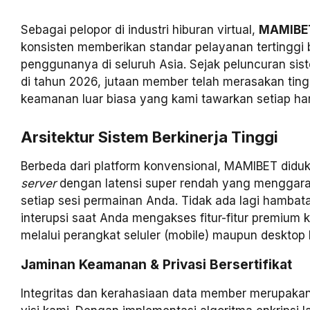
Sebagai pelopor di industri hiburan virtual,
MAMIBE
konsisten memberikan standar pelayanan tertinggi 
penggunanya di seluruh Asia. Sejak peluncuran sis
di tahun 2026, jutaan member telah merasakan tingk
keamanan luar biasa yang kami tawarkan setiap har
Arsitektur Sistem Berkinerja Tinggi
Berbeda dari platform konvensional, MAMIBET didu
server
dengan latensi super rendah yang menggara
setiap sesi permainan Anda. Tidak ada lagi hambat
interupsi saat Anda mengakses fitur-fitur premium k
melalui perangkat seluler (mobile) maupun desktop
Jaminan Keamanan & Privasi Bersertifikat
Integritas dan kerahasiaan data member merupakan 