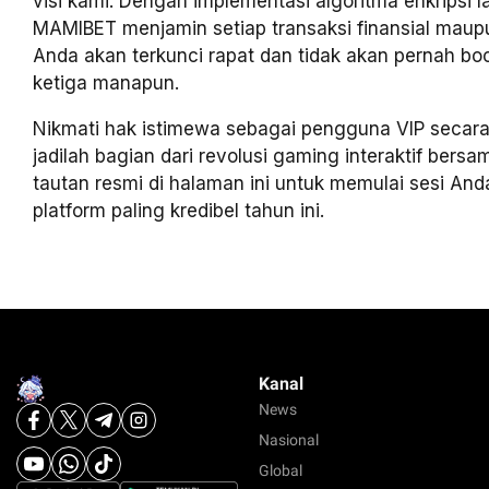
visi kami. Dengan implementasi algoritma enkripsi la
MAMIBET menjamin setiap transaksi finansial maupun
Anda akan terkunci rapat dan tidak akan pernah bo
ketiga manapun.
Nikmati hak istimewa sebagai pengguna VIP secara
jadilah bagian dari revolusi gaming interaktif bersam
tautan resmi di halaman ini untuk memulai sesi An
platform paling kredibel tahun ini.
Kanal
News
Nasional
Global