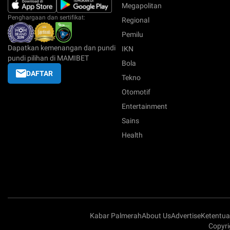
Megapolitan
Penghargaan dan sertifikat:
Regional
Pemilu
Dapatkan kemenangan dan pundi
IKN
pundi pilihan di MAMIBET
Bola
DAFTAR
Tekno
Otomotif
Entertainment
Sains
Health
Kabar Palmerah
About Us
Advertise
Ketentu
Copyri