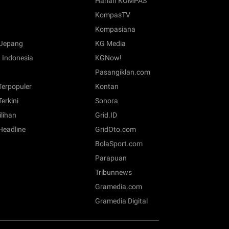
Harian KOMPAS
KompasTV
Kompasiana
Jepang
KG Media
 Indonesia
KGNow!
Pasangiklan.com
 Terpopuler
Kontan
Terkini
Sonora
ilihan
Grid.ID
 Headline
GridOto.com
BolaSport.com
Parapuan
Tribunnews
Gramedia.com
Gramedia Digital