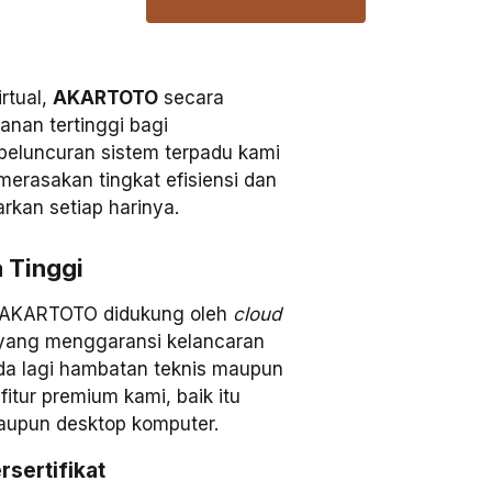
irtual,
AKARTOTO
secara
anan tertinggi bagi
 peluncuran sistem terpadu kami
merasakan tingkat efisiensi dan
rkan setiap harinya.
a Tinggi
l, AKARTOTO didukung oleh
cloud
 yang menggaransi kelancaran
ada lagi hambatan teknis maupun
fitur premium kami, baik itu
maupun desktop komputer.
sertifikat