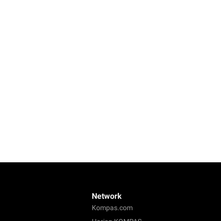
Network
Kompas.com